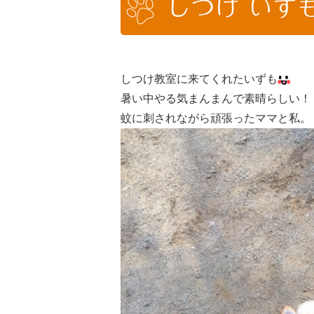
しつけ いず
しつけ教室に来てくれたいずも
暑い中やる気まんまんで素晴らしい！
蚊に刺されながら頑張ったママと私。