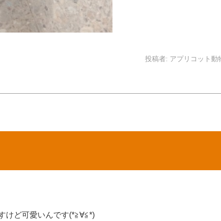
投稿者:
アプリコット動
ど可愛いんです(*≧∀≦*)