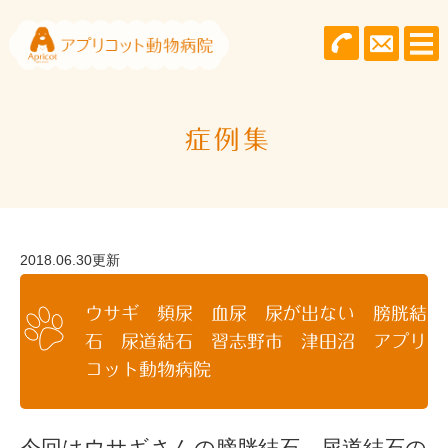
症例集
2018.06.30更新
ウサギ 頻尿 血尿 尿が出ない 膀胱結
石 尿道結石 習志野市 津田沼 アプリ
コット動物病院
今回はウサギさんの膀胱結石、尿道結石の