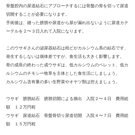
骨盤腔内の尿道結石にアプローチするには骨盤の骨を切って尿道
切開することが必要になります。
手術後は、縫った膀胱や尿道から尿が漏れ出ないように尿道カテ
ーテルを２〜３日入れて入院になります。
このウサギさんの泌尿器結石は殆どがカルシウム系の結石です、
発生するしないは個体差ですが、食生活も大きく影響します。
骨の成長の終わった成ウサギは、低カルシウムのペレット、低カ
ルシウムのチモシー牧草を主体とした食生活にしましょう。
カルシウム含有量の多い生野菜やオヤツ類は控えましょう。
ウサギ 膀胱結石 膀胱切開による摘出 入院２〜４日 費用総
額 １２万円程
ウサギ 尿道結石 骨盤骨切り尿道切開 入院４〜７日 費用総
額 １５万円程