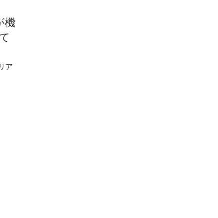
が機
て
リア