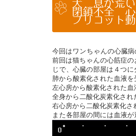
犬 息が荒い
閉鎖不全 心
プリコット動
今回はワンちゃんの心臓病
前回は猫ちゃんの心筋症の
じで、心臓の部屋は４つに
肺から酸素化された血液を
左心房から酸素化された血
全身から二酸化炭素化され
右心房から二酸化炭素化さ
また各部屋の間には血液が