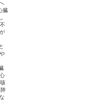
へ
心臓
し
不
が
と
や
臓
心
て咳
る肺
な