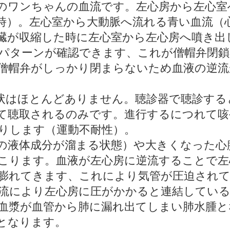
のワンちゃんの血流です。左心房から左心室
時）。左心室から大動脈へ流れる青い血流（
臓が収縮した時に左心室から左心房へ噴き出
パターンが確認できます、これが僧帽弁閉鎖
僧帽弁がしっかり閉まらないため血液の逆流
状はほとんどありません。聴診器で聴診する
て聴取されるのみです。進行するにつれて咳
りします（運動不耐性）。
の液体成分が溜まる状態）や大きくなった心
こります。血液が左心房に逆流することで左
膨れてきます、これにより気管が圧迫され
流により左心房に圧がかかると連結してい
血漿が血管から肺に漏れ出てしまい肺水腫と
となります。