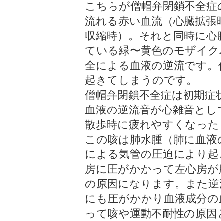
こちらが僧帽弁閉鎖不全症
流れる赤い血流（心臓拡張
収縮時）。それと同時に心
ている緑〜黄色のモザイク
全による血液の逆流です。
起きてしまうのです。
僧帽弁閉鎖不全症は初期症
血液の逆流音が心雑音とし
散歩時に疲れやすくなった
この咳は肺水腫（肺に血液
による気管の圧迫により起
房に圧がかかって左心房が
の原因になります。また逆
にも圧がかかり血液成分の
って咳や運動不耐性の原因