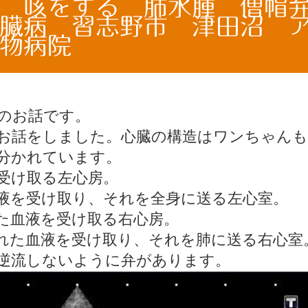
 咳をする 肺水腫 僧帽
臓病 習志野市 津田沼 
物病院
のお話です。
お話をしました。心臓の構造はワンちゃんも
分かれています。
受け取る左心房。
液を受け取り、それを全身に送る左心室。
た血液を受け取る右心房。
れた血液を受け取り、それを肺に送る右心室
逆流しないように弁があります。