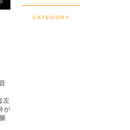
CATEGORY
音
は左
弁が
脈