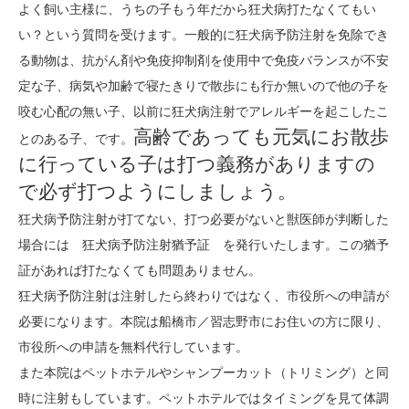
よく飼い主様に、うちの子もう年だから狂犬病打たなくてもい
い？という質問を受けます。一般的に狂犬病予防注射を免除でき
る動物は、抗がん剤や免疫抑制剤を使用中で免疫バランスが不安
定な子、病気や加齢で寝たきりで散歩にも行か無いので他の子を
咬む心配の無い子、以前に狂犬病注射でアレルギーを起こしたこ
高齢であっても元気にお散歩
とのある子、です。
に行っている子は打つ義務がありますの
で必ず打つようにしましょう。
狂犬病予防注射が打てない、打つ必要がないと獣医師が判断した
場合には 狂犬病予防注射猶予証 を発行いたします。この猶予
証があれば打たなくても問題ありません。
狂犬病予防注射は注射したら終わりではなく、市役所への申請が
必要になります。本院は船橋市／習志野市にお住いの方に限り、
市役所への申請を無料代行しています。
また本院はペットホテルやシャンプーカット（トリミング）と同
時に注射もしています。ペットホテルではタイミングを見て体調