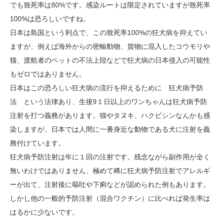
でも致死率は80%です。感染ルートは限定されていますが致死率
100%は恐ろしいですね。
日本は島国という利点で、この致死率100%の狂犬病を抑えてい
ますが、例えば海外からの密輸動物、貨物に混入したコウモリや
猫、渡航者のペットの不法上陸などで狂犬病の日本侵入の可能性
もゼロではありません。
日本はこの恐ろしい狂犬病の流行を抑えるために 狂犬病予防
法 という法律あり、生後9１日以上のワンちゃんは狂犬病予防
注射を打つ義務があります。猫やタヌキ、ハクビシンなんかも感
染しますが、日本では人間に一番身近な動物である犬に注射を義
務付けています。
狂犬病予防注射は年に１回の注射です。残念ながら副作用が全く
無いわけではありません、極めて稀に狂犬病予防注射でアレルギ
ーが出て、注射後に嘔吐や下痢などが認められた例もあります。
しかし他の一般的予防注射（混合ワクチン）に比べれば発生率は
はるかに少ないです。