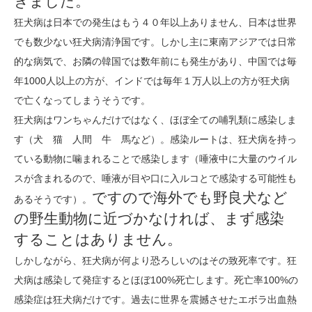
きました。
狂犬病は日本での発生はもう４０年以上ありません、日本は世界
でも数少ない狂犬病清浄国です。しかし主に東南アジアでは日常
的な病気で、お隣の韓国では数年前にも発生があり、中国では毎
年1000人以上の方が、インドでは毎年１万人以上の方が狂犬病
で亡くなってしまうそうです。
狂犬病はワンちゃんだけではなく、ほぼ全ての哺乳類に感染しま
す（犬 猫 人間 牛 馬など）。感染ルートは、狂犬病を持っ
ている動物に噛まれることで感染します（唾液中に大量のウイル
スが含まれるので、唾液が目や口に入ルコとで感染する可能性も
ですので海外でも野良犬など
あるそうです）。
の野生動物に近づかなければ、まず感染
することはありません。
しかしながら、狂犬病が何より恐ろしいのはその致死率です。狂
犬病は感染して発症するとほぼ100%死亡します。死亡率100%の
感染症は狂犬病だけです。過去に世界を震撼させたエボラ出血熱