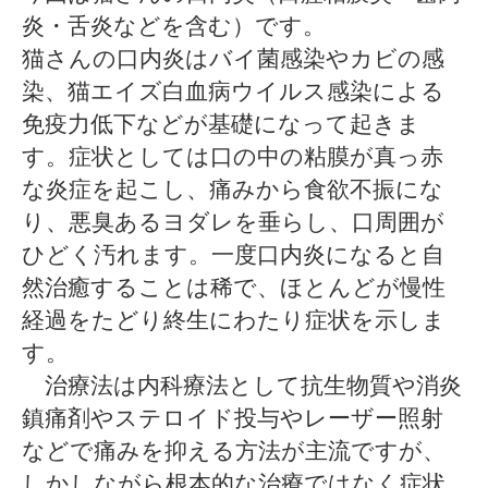
炎・舌炎などを含む）です。
猫さんの口内炎はバイ菌感染やカビの感
染、猫エイズ白血病ウイルス感染による
免疫力低下などが基礎になって起きま
す。症状としては口の中の粘膜が真っ赤
な炎症を起こし、痛みから食欲不振にな
り、悪臭あるヨダレを垂らし、口周囲が
ひどく汚れます。一度口内炎になると自
然治癒することは稀で、ほとんどが慢性
経過をたどり終生にわたり症状を示しま
す。
治療法は内科療法として抗生物質や消炎
鎮痛剤やステロイド投与やレーザー照射
などで痛みを抑える方法が主流ですが、
しかしながら根本的な治療ではなく症状