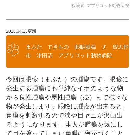
投稿者:
アプリコット動物病院
2016.04.13更新
まぶた できもの 眼瞼腫瘍 犬 習志野
市 津田沼 アプリコット動物病院
今回は眼瞼（まぶた）の腫瘍です。眼瞼に
発生する腫瘍にも単純なイボのような物
から良性腫瘍や悪性腫瘍（癌）まで様々な
物が発生します。眼瞼に腫瘤が出来ると、
角膜を刺激するので涙や目ヤニが沢山出
るようになります。本人が腫瘍を気にし
て目を擦ってしまい角膜に傷がつくこと