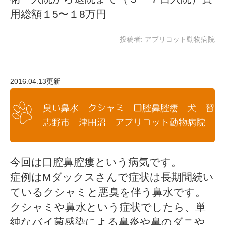
用総額１5〜１8万円
投稿者:
アプリコット動物病院
2016.04.13更新
臭い鼻水 クシャミ 口腔鼻腔瘻 犬 習
志野市 津田沼 アプリコット動物病院
今回は口腔鼻腔瘻という病気です。
症例はMダックスさんで症状は長期間続い
ているクシャミと悪臭を伴う鼻水です。
クシャミや鼻水という症状でしたら、単
純なバイ菌感染による鼻炎や鼻のダニや