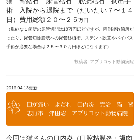
猫 腎結石 尿管結石 膀胱結石 摘出手
術 入院から退院まで（だいたい７〜１４
日）費用総額２０〜２５
万円
（単純な１箇所の尿管切開は18万円ほどですが、両側複数箇所だ
ったり、尿管切除膀胱への尿管移植術、ステント設置やバイパス
手術が必要な場合は２５〜３０万円ほどになります）
投稿者:
アプリコット動物病院
2016.04.13更新
口が痛い よだれ 口内炎 完治 猫 習
志野市 津田沼 アプリコット動物病院
今回は猫さんの口内炎（口腔粘膜炎・歯肉