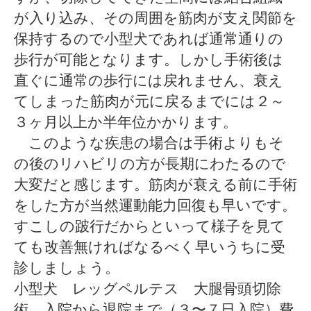
が入り込み、その周囲を筋肉が支え関節を
保持するので小型犬であれば通常通りの
歩行が可能となります。しかし手術後は
直ぐに通常の歩行には戻れません、衰え
てしまった筋肉が元に戻るまでには２～
３ヶ月以上か半年位かかります。
このような疾患の場合は手術よりもそ
の後のリハビリの方が長期にわたるので
大変だと感じます。筋肉が衰える前に手術
をした方が当然運動能力回復も早いです。
すこしの跛行だからといって様子を見て
ても改善無ければなるべく早いうちに受
診しましょう。
小型犬 レッグペルテス 大腿骨頭切除
術 入院から退院まで（３〜７日入院）費