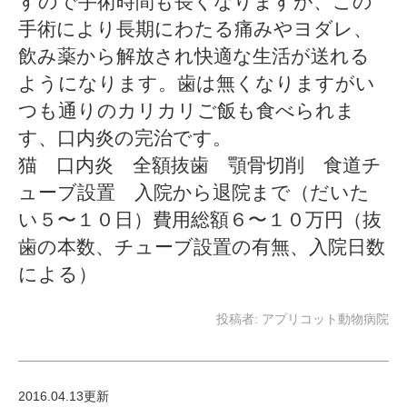
すので手術時間も長くなりますが、この
手術により長期にわたる痛みやヨダレ、
飲み薬から解放され快適な生活が送れる
ようになります。歯は無くなりますがい
つも通りのカリカリご飯も食べられま
す、口内炎の完治です。
猫 口内炎 全額抜歯 顎骨切削 食道チ
ューブ設置 入院から退院まで（だいた
い５〜１０日）費用総額６〜１０万円（抜
歯の本数、チューブ設置の有無、入院日数
による）
投稿者:
アプリコット動物病院
2016.04.13更新