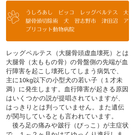
うしろあし ビッコ レッグペルテス 大
腿骨頭切除術 犬 習志野市 津田沼 ア
プリコット動物病院
レッグペルテス（大腿骨頭虚血壊死）とは
大腿骨（太ももの骨）の骨盤側の先端が血
行障害を起こし壊死してしまう病気で、
主に10kg以下の小型犬の若い子（１才未
満）に発生します。血行障害が起きる原因
はいくつかの説が提唱されていますが、
はっきりとは判っていません。また遺伝
が関与しているとも言われています。
後ろ足の痛みや跛行（びっこ）が主症状
で、１～２ヶ月かけてゆっくり進行しま